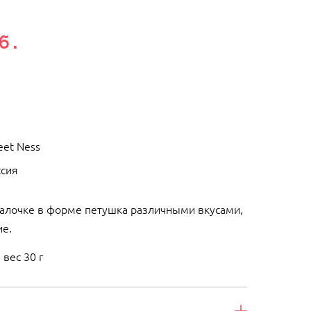
б.
eet Ness
ссия
палочке в форме петушка различными вкусами,
е.
вес 30 г