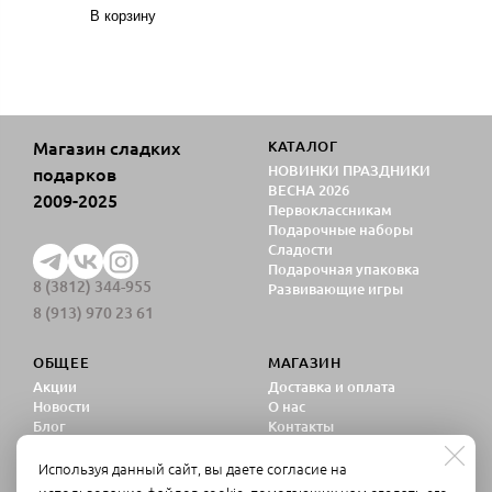
В корзину
Магазин сладких
КАТАЛОГ
НОВИНКИ ПРАЗДНИКИ
подарков
ВЕСНА 2026
2009-2025
Первоклассникам
Подарочные наборы
Сладости
Подарочная упаковка
8 (3812) 344-955
Развивающие игры
8 (913) 970 23 61
ОБЩЕЕ
МАГАЗИН
Акции
Доставка и оплата
Новости
О нас
Блог
Контакты
Политика
конфиденциальности
Используя данный сайт, вы даете согласие на
Согласие на обработку