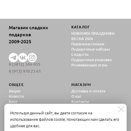
Магазин сладких
КАТАЛОГ
НОВИНКИ ПРАЗДНИКИ
подарков
ВЕСНА 2026
2009-2025
Первоклассникам
Подарочные наборы
Сладости
Подарочная упаковка
8 (3812) 344-955
Развивающие игры
8 (913) 970 23 61
ОБЩЕЕ
МАГАЗИН
Акции
Доставка и оплата
Новости
О нас
Блог
Контакты
Политика
конфиденциальности
Используя данный сайт, вы даете согласие на
Согласие на обработку
использование файлов cookie, помогающих нам сделать его
персональных данных
удобнее для вас.