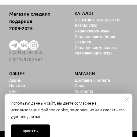
Магазин сладких
КАТАЛОГ
НОВИНКИ ПРАЗДНИКИ
подарков
ВЕСНА 2026
2009-2025
Первоклассникам
Подарочные наборы
Сладости
Подарочная упаковка
8 (3812) 344-955
Развивающие игры
8 (913) 970 23 61
ОБЩЕЕ
МАГАЗИН
Акции
Доставка и оплата
Новости
О нас
Блог
Контакты
Политика
конфиденциальности
Используя данный сайт, вы даете согласие на
Согласие на обработку
использование файлов cookie, помогающих нам сделать его
персональных данных
удобнее для вас.
Принять