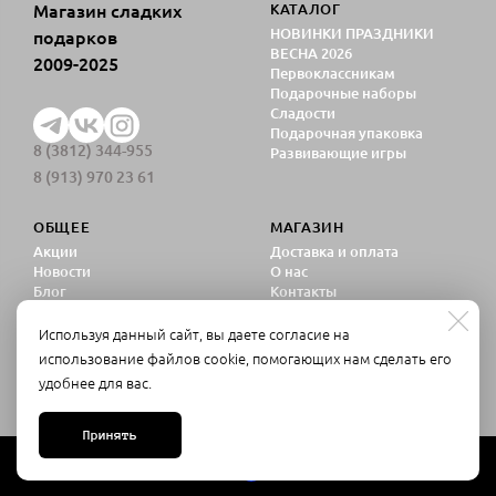
Магазин сладких
КАТАЛОГ
НОВИНКИ ПРАЗДНИКИ
подарков
ВЕСНА 2026
2009-2025
Первоклассникам
Подарочные наборы
Сладости
Подарочная упаковка
8 (3812) 344-955
Развивающие игры
8 (913) 970 23 61
ОБЩЕЕ
МАГАЗИН
Акции
Доставка и оплата
Новости
О нас
Блог
Контакты
Политика
конфиденциальности
Используя данный сайт, вы даете согласие на
Согласие на обработку
использование файлов cookie, помогающих нам сделать его
персональных данных
удобнее для вас.
Принять
Made on
Bazium