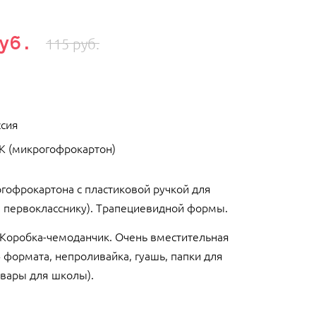
уб.
115 руб.
ссия
К (микрогофрокартон)
гофрокартона с пластиковой ручкой для
а первокласснику). Трапециевидной формы.
 Коробка-чемоданчик. Очень вместительная
4 формата, непроливайка, гуашь, папки для
овары для школы).