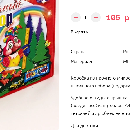
105 р
В корзину
Страна
Ро
Материал
МГ
Коробка из прочного микро
школьного набора (подарк
Удобная откидная крышка.
(войдет все: канцтовары А
тетрадей и др.объемные т
Для девочки.