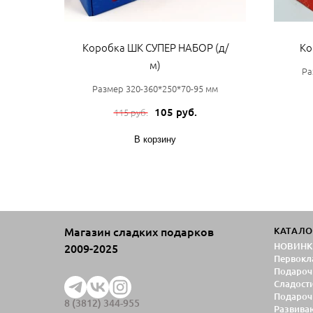
Коробка ШК СУПЕР НАБОР (д/
Ко
м)
Ра
Размер 320-360*250*70-95 мм
105 руб.
115 руб.
В корзину
Магазин сладких подарков
КАТАЛО
НОВИНК
2009-2025
Первокл
Подароч
Сладост
Подароч
8 (3812) 344-955
Развива