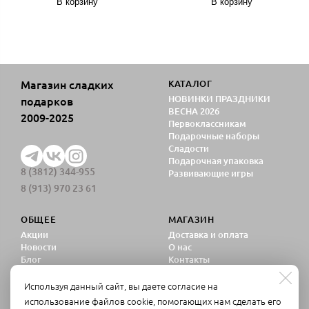
В корзину
В корзину
Магазин сладких
КАТАЛОГ
НОВИНКИ ПРАЗДНИКИ
подарков
ВЕСНА 2026
2009-2025
Первоклассникам
Подарочные наборы
Сладости
Подарочная упаковка
8 (3812) 344-955
Развивающие игры
8 (913) 970 23 61
ОБЩЕЕ
МАГАЗИН
Акции
Доставка и оплата
Новости
О нас
Блог
Контакты
Политика
конфиденциальности
Используя данный сайт, вы даете согласие на
Согласие на обработку
использование файлов cookie, помогающих нам сделать его