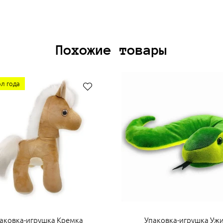
Похожие товары
л года
аковка-игрушка Кремка
Упаковка-игрушка Уж