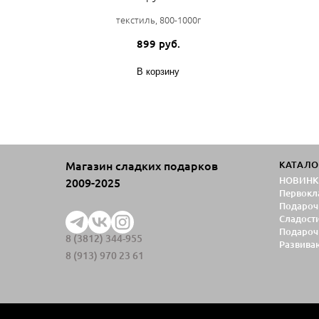
текстиль, 800-1000г
899 руб.
В корзину
Магазин сладких подарков
КАТАЛО
НОВИНК
2009-2025
Первокл
Подароч
Сладост
Подароч
8 (3812) 344-955
Развива
8 (913) 970 23 61