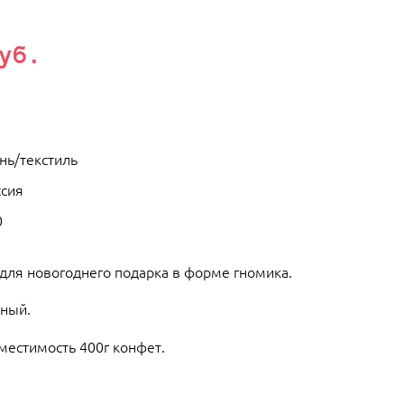
уб.
нь/текстиль
ссия
0
 для новогоднего подарка в форме гномика.
сный.
Вместимость 400г конфет.