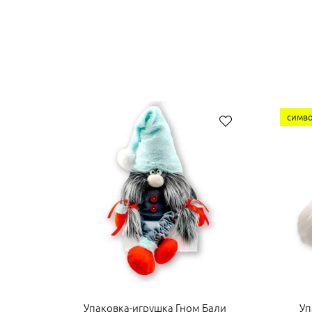
симво
Упаковка-игрушка Гном Бали
Уп