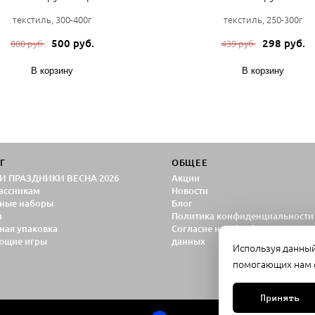
текстиль, 300-400г
текстиль, 250-300г
500 руб.
298 руб.
800 руб.
439 руб.
В корзину
В корзину
Г
ОБЩЕЕ
И ПРАЗДНИКИ ВЕСНА 2026
Акции
ассникам
Новости
ные наборы
Блог
и
Политика конфиденциальности
ная упаковка
Согласие на обработку персон
ющие игры
данных
Используя данный 
помогающих нам с
Принять